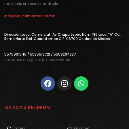
mobiliario en acero inoxidable.
info@equipamientoelite.mx
Direcciòn Local Comercial : Av Chapultepec Nùm. 136 Local "A" Col.
Roma Norte Del. Cuauhtemoc C.P. 06700 Ciudad de Mèxico
5575991546 / 5535519721 / 5559294337
Llámanos con gusto te atenderemos
MARCAS PREMIUM
Imbera
Girochef