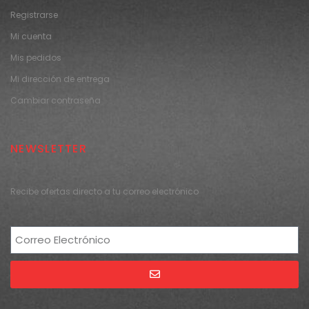
Registrarse
Mi cuenta
Mis pedidos
Mi dirección de entrega
Cambiar contraseña
NEWSLETTER
Recibe ofertas directo a tu correo electrónico
Alternative: