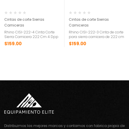
Cintas de corte Sierras
Cintas de corte Sierras
Carniceras
Carniceras
Rhino CISI-222-4 Cinta Corte
Rhino CISI-222-3 Cinta de corte
Sierra Carnicera 222 Cm 4 Dpp
para sierra carnicera de 222 cm
$
159.00
$
159.00
Distribuimos las mejores marcas y contamos con fabrica propia de