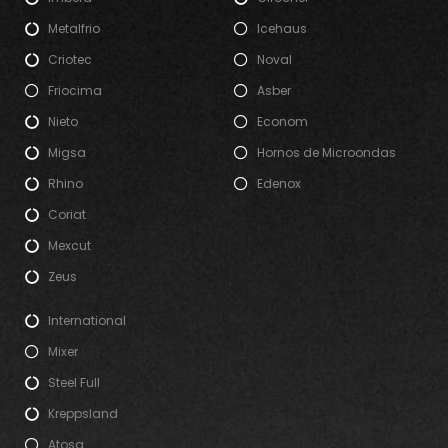
Metalfrio
Icehaus
Criotec
Noval
Friocima
Asber
Nieto
Econom
Migsa
Hornos de Microondas
Rhino
Edenox
Coriat
Mexcut
Zeus
International
Mixer
Steel Full
Kreppsland
Atosa