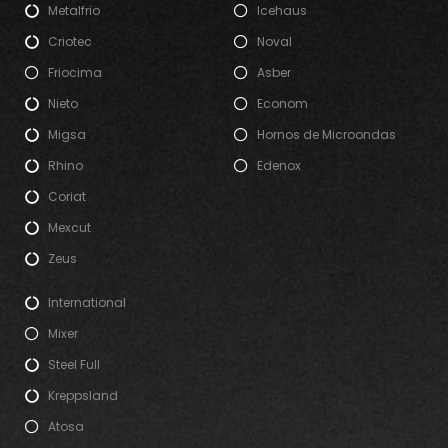
Metalfrio
Icehaus
Criotec
Noval
Friocima
Asber
Nieto
Econom
Migsa
Hornos de Microondas
Rhino
Edenox
Coriat
Mexcut
Zeus
International
Mixer
Steel Full
Kreppsland
Atosa