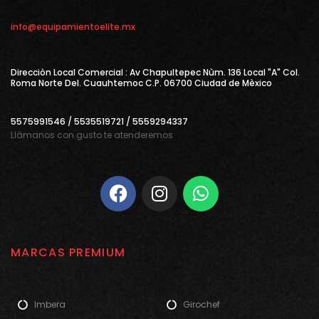
info@equipamientoelite.mx
Direcciòn Local Comercial : Av Chapultepec Nùm. 136 Local "A" Col.
Roma Norte Del. Cuauhtemoc C.P. 06700 Ciudad de Mèxico
5575991546 / 5535519721 / 5559294337
Llámanos con gusto te atenderemos
MARCAS PREMIUM
Imbera
Girochef