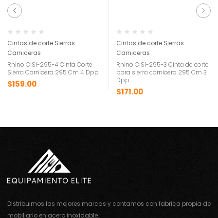
Cintas de corte Sierras
Cintas de corte Sierras
Carniceras
Carniceras
Rhino CISI-295-4 Cinta Corte
Rhino CISI-295-3 Cinta de corte
Sierra Carnicera 295 Cm 4 Dpp
para sierra carnicera 295 Cm 3
Dpp
$
159.00
$
171.00
Distribuimos las mejores marcas y contamos con fabrica propia de
mobiliario en acero inoxidable.