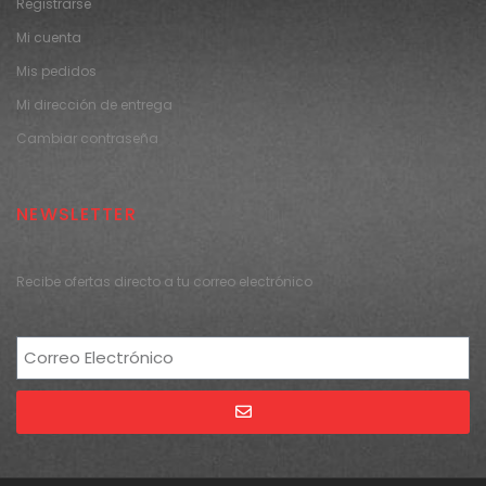
Registrarse
Mi cuenta
Mis pedidos
Mi dirección de entrega
Cambiar contraseña
NEWSLETTER
Recibe ofertas directo a tu correo electrónico
Alternative: