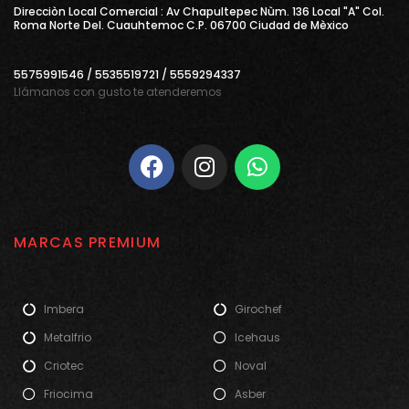
Direcciòn Local Comercial : Av Chapultepec Nùm. 136 Local "A" Col.
Roma Norte Del. Cuauhtemoc C.P. 06700 Ciudad de Mèxico
5575991546 / 5535519721 / 5559294337
Llámanos con gusto te atenderemos
MARCAS PREMIUM
Imbera
Girochef
Metalfrio
Icehaus
Criotec
Noval
Friocima
Asber