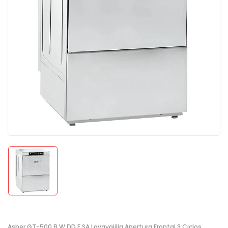
Asber GT-500 B W DD F SA Lavavajilla Apertura Frontal 3 Ciclos