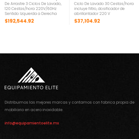
De Arrastre 3 Ciclos De Lavado,
Ciclo De Lavado 30 Cestas/hora
120 Cestas/hora 220V/60Hz
incluye filtro, dosificador de
Sentido Izquierda a Derecha
abrillantador 220 V
$
192,544.92
$
37,104.92
Distribuimos las mejores marcas y contamos con fabrica propia de
mobiliario en acero inoxidable.
info@equipamientoelite.mx