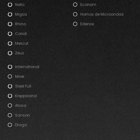
Nieto
Econom
Migsa
Hornos de Microondas
Rhino
Edenox
Coriat
Mexcut
Zeus
International
Mixer
Steel Full
Kreppsland
Atosa
Sanson
Drago