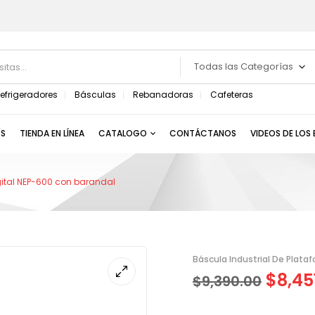
Todas las Categorías
efrigeradores
Básculas
Rebanadoras
Cafeteras
S
TIENDA EN LÍNEA
CATALOGO
CONTÁCTANOS
VIDEOS DE LOS
gital NEP-600 con barandal
Báscula Industrial De Plata
$
8,45
$
9,390.00