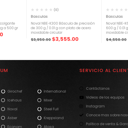
(0)
Basculas
Basculas
 colgante
Noval NBE-K300 Báscula de precisión
Noval NBE-K
kg a 500 gr
de 300 g / 0.01 g con plato de acero
600 g / 0.01 
inoxidable circular
inoxidable ci
00
$
3,555.00
$
3,950.00
$
4,550.00
IUM
SERVICIO AL CLIEN
Contáctanos
Girochef
International
Videos de los equipos
Icehaus
Mixer
Instagram
Noval
Steel Full
Conoce mas sobre noso
Asber
Kreppsland
Política de venta & Gar
Econom
Atosa