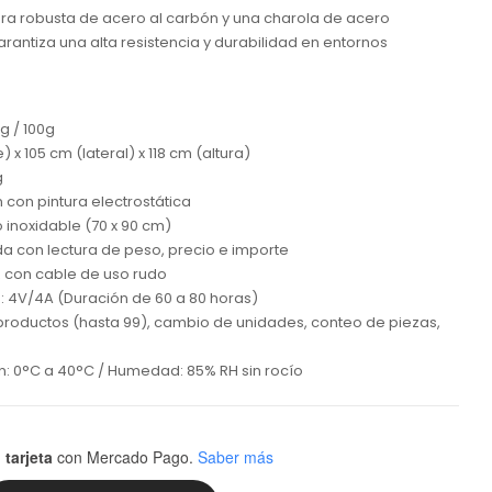
ra robusta de acero al carbón y una charola de acero
arantiza una alta resistencia y durabilidad en entornos
g / 100g
 x 105 cm (lateral) x 118 cm (altura)
g
 con pintura electrostática
 inoxidable (70 x 90 cm)
da con lectura de peso, precio e importe
z con cable de uso rudo
e: 4V/4A (Duración de 60 a 80 horas)
productos (hasta 99), cambio de unidades, conteo de piezas,
: 0°C a 40°C / Humedad: 85% RH sin rocío
 tarjeta
con Mercado Pago.
Saber más