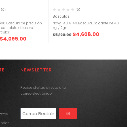
(0)
(0)
Basculas
600 Báscula de precisión
Noval ALFA-40 Bascula Colgante de 40
g con plato de acero
kg. / 2gr.
rcular
$
4,608.00
$
5,120.00
$
4,095.00
TE
NEWSLETTER
Recibe ofertas directo a tu
correo electrónico
tros
Alternative:
antías