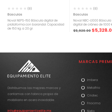
(0)
(0)
Basculas
Basculas
Noval NEPS-150 Báscula digital de
Noval NBC-L1000 Báscula
plataforma con barandal. Capacidad
digital de cráneo de 1000 
de 150 kg. a 20 gr.
$
5,328.
$
5,920.00
MARCAS PREM
Imbera
Metalfrio
Distribuimos las mejores marcas y
contamos con fabrica propia de
Criotec
mobiliario en acero inoxidable.
Friocima
info@equipamientoelite.mx
Nieto