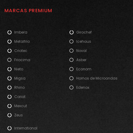
MARCAS PREMIUM
Imbera
Girochef
Metalfrio
Icehaus
Criotec
Noval
Friocima
Asber
Nieto
Econom
Migsa
Hornos de Microondas
Rhino
Edenox
Coriat
Mexcut
Zeus
International