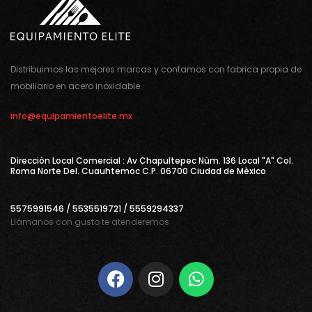
Distribuimos las mejores marcas y contamos con fabrica propia de
mobiliario en acero inoxidable.
info@equipamientoelite.mx
Direcciòn Local Comercial : Av Chapultepec Nùm. 136 Local "A" Col.
Roma Norte Del. Cuauhtemoc C.P. 06700 Ciudad de Mèxico
5575991546 / 5535519721 / 5559294337
Llámanos con gusto te atenderemos