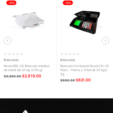
-10%
-10%
Basculas
Basculas
Noval BBL-20 Báscula médica
Bascula Comercial Noval CR-20
de bebé de 20 kg. a 100 gr
Peso – Precio y Total de 20 kg.a
2g.
$
2,970.00
$
3,300.00
$
621.00
$
690.00