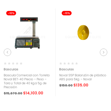
-10%
-10%
Basculas
Basculas
Bascula Comercial con Torreta
Noval S5P Balanzón de plástico
Noval BET-40 Precio – Peso –
ABS para 5kg. – Noval
Tara y Total de 40 kg.a 5g. de
$
135.00
$
150.00
Precisión
$
14,103.00
$
15,670.00