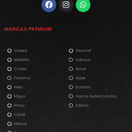
MARCAS PREMIUM
Imbera
Girochef
Metalfrio
Icehaus
Criotec
Noval
Friocima
Asber
Nieto
Econom
Migsa
Hornos de Microondas
Rhino
Edenox
Coriat
Mexcut