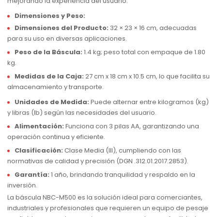
mejorando la experiencia del usuario.
Dimensiones y Peso:
Dimensiones del Producto:
32 × 23 × 16 cm, adecuadas
para su uso en diversas aplicaciones.
Peso de la Báscula:
1.4 kg; peso total con empaque de 1.80
kg.
Medidas de la Caja:
27 cm x 18 cm x 10.5 cm, lo que facilita su
almacenamiento y transporte.
Unidades de Medida:
Puede alternar entre kilogramos (kg)
y libras (lb) según las necesidades del usuario.
Alimentación:
Funciona con 3 pilas AA, garantizando una
operación continua y eficiente.
Clasificación:
Clase Media (III), cumpliendo con las
normativas de calidad y precisión (DGN .312.01.2017.2853).
Garantía:
1 año, brindando tranquilidad y respaldo en la
inversión.
La báscula NBC-M500 es la solución ideal para comerciantes,
industriales y profesionales que requieren un equipo de pesaje