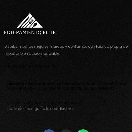
Distribuimos las mejores marcas y contamos con fabrica propia de
mobiliario en acero inoxidable.
info@equipamientoelite.mx
Direcciòn Local Comercial : Av Chapultepec Nùm. 136 Local "A" Col.
Roma Norte Del. Cuauhtemoc C.P. 06700 Ciudad de Mèxico
5575991546 / 5535519721 / 5559294337
Llámanos con gusto te atenderemos