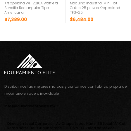
Kreppsland WF-2210A Wafflera
Maquina Industrial Mini Hot
Sencilla Rectangular Tipo
Cakes 25 piezas Kreppsland
Americana
TFG-25
$
7,389.00
$
6,484.00
Distribuimos las mejores marcas y contamos con fabrica propia de
mobiliario en acero inoxidable.
info@equipamientoelite.mx
Direcciòn Local Comercial : Av Chapultepec Nùm. 136 Local "A" Col.
Roma Norte Del. Cuauhtemoc C.P. 06700 Ciudad de Mèxico