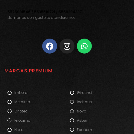
5575991546 / 5535519721 / 5559294337
Llámanos con gusto te atenderemos
MARCAS PREMIUM
Imbera
Girochef
Metalfrio
Icehaus
Criotec
Noval
Friocima
Asber
Nieto
Econom