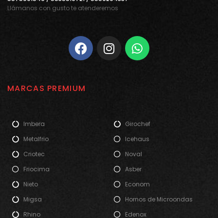
Llámanos con gusto te atenderemos
MARCAS PREMIUM
Imbera
Girochef
Metalfrio
Icehaus
Criotec
Noval
Friocima
Asber
Nieto
Econom
Migsa
Hornos de Microondas
Rhino
Edenox