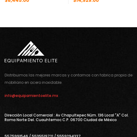
$
8,445.00
$
14,929.00
Distribuimos las mejores marcas y contamos con fabrica propia de
mobiliario en acero inoxidable.
info@equipamientoelite.mx
Direcciòn Local Comercial : Av Chapultepec Nùm. 136 Local "A" Col.
Roma Norte Del. Cuauhtemoc C.P. 06700 Ciudad de Mèxico
5575991546 / 5535519721 / 5559294337