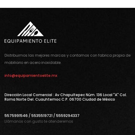
Distribuimos las mejores marcas y contamos con fabrica propia de
mobiliario en acero inoxidable.
info@equipamientoelite.mx
Direcciòn Local Comercial : Av Chapultepec Nùm. 136 Local "A" Col.
Roma Norte Del. Cuauhtemoc C.P. 06700 Ciudad de Mèxico
5575991546 / 5535519721 / 5559294337
Llámanos con gusto te atenderemos