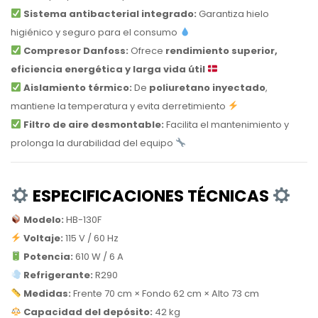
Sistema antibacterial integrado:
Garantiza hielo
higiénico y seguro para el consumo
Compresor Danfoss:
Ofrece
rendimiento superior,
eficiencia energética y larga vida útil
Aislamiento térmico:
De
poliuretano inyectado
,
mantiene la temperatura y evita derretimiento
Filtro de aire desmontable:
Facilita el mantenimiento y
prolonga la durabilidad del equipo
ESPECIFICACIONES TÉCNICAS
Modelo:
HB-130F
Voltaje:
115 V / 60 Hz
Potencia:
610 W / 6 A
Refrigerante:
R290
Medidas:
Frente 70 cm × Fondo 62 cm × Alto 73 cm
Capacidad del depósito:
42 kg