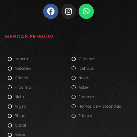
MARCAS PREMIUM
Imbera
Girochef
Metalfrio
Icehaus
Criotec
Noval
Friocima
Asber
Nieto
Econom
Migsa
Hornos de Microondas
Rhino
Edenox
Coriat
Mexcut