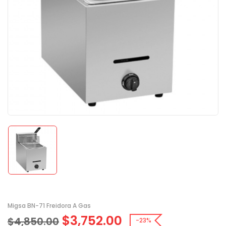
Migsa BN-71 Freidora A Gas
$
3,752.00
$
4,850.00
-23%