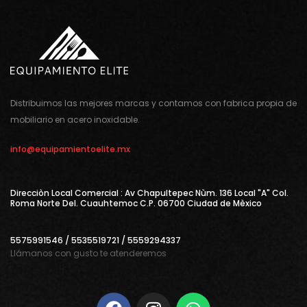
Distribuimos las mejores marcas y contamos con fabrica propia de
mobiliario en acero inoxidable.
info@equipamientoelite.mx
Direcciòn Local Comercial : Av Chapultepec Nùm. 136 Local "A" Col.
Roma Norte Del. Cuauhtemoc C.P. 06700 Ciudad de Mèxico
5575991546 / 5535519721 / 5559294337
Llámanos con gusto te atenderemos