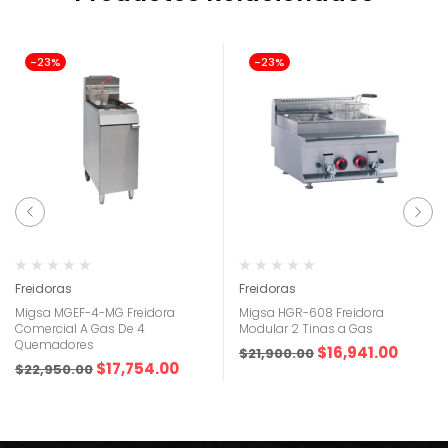
-23%
-23%
Freidoras
Freidoras
Migsa MGEF-4-MG Freidora
Migsa HGR-608 Freidora
Comercial A Gas De 4
Modular 2 Tinas a Gas
Quemadores
$
16,941.00
$
21,900.00
$
17,754.00
$
22,950.00