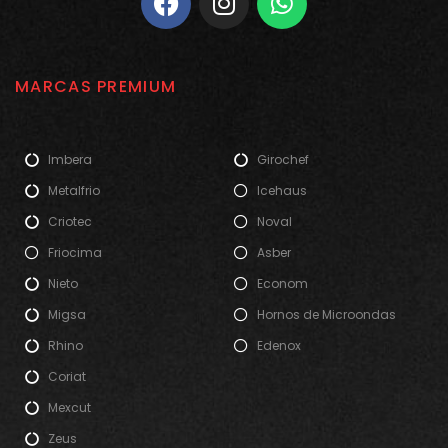
MARCAS PREMIUM
Imbera
Girochef
Metalfrio
Icehaus
Criotec
Noval
Friocima
Asber
Nieto
Econom
Migsa
Hornos de Microondas
Rhino
Edenox
Coriat
Mexcut
Zeus