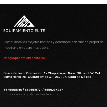
Distribuimos las mejores marcas y contamos con fabrica propia de
mobiliario en acero inoxidable.
info@equipamientoelite.mx
Direcciòn Local Comercial : Av Chapultepec Nùm. 136 Local "A" Col.
Roma Norte Del. Cuauhtemoc C.P. 06700 Ciudad de Mèxico
5575991546 / 5535519721 / 5559294337
Llámanos con gusto te atenderemos