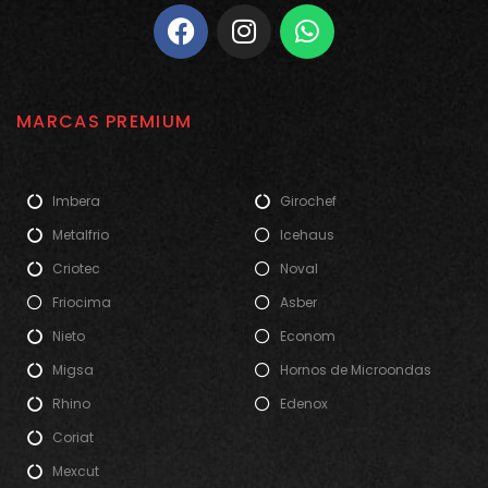
MARCAS PREMIUM
Imbera
Girochef
Metalfrio
Icehaus
Criotec
Noval
Friocima
Asber
Nieto
Econom
Migsa
Hornos de Microondas
Rhino
Edenox
Coriat
Mexcut