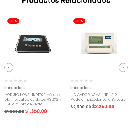
Productos Relacionados
-10%
-10%
Indicadores
Indicadores
MODULO NOVAL INDIT02 Módulo
INDICADOR NOVAL INDI-A12 |
platino, salida de datos RS232 y
Modulo Indicador para Báscula
USB a punto de venta.
$
2,250.00
$
2,500.00
$
1,350.00
$
1,500.00