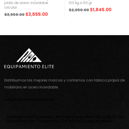
plato de acero inoxidable
100 kg a 50 gr
circular
$
1,845.00
$
2,050.00
$
3,555.00
$
3,950.00
Distribuimos las mejores marcas y contamos con fabrica propia de
mobiliario en acero inoxidable.
info@equipamientoelite.mx
Direcciòn Local Comercial : Av Chapultepec Nùm. 136 Local "A" Col.
Roma Norte Del. Cuauhtemoc C.P. 06700 Ciudad de Mèxico