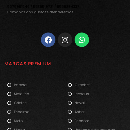
5575991546 / 5535519721 / 5559294337
Llámanos con gusto te atenderemos
MARCAS PREMIUM
Imbera
Girochef
Metalfrio
Icehaus
Criotec
Noval
Friocima
Asber
Nieto
Econom
Migsa
Hornos de Microondas