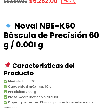
$
6,282.00
$
6,980.00
-10%
Noval NBE-K60
Báscula de Precisión 60
g / 0.001 g
Características del
Producto
Modelo:
NBE-K60
Capacidad máxima:
60 g
Precisión:
0.001 g
Plato:
Acero inoxidable circular
Capelo protector:
Plástico para evitar interferencias
externas