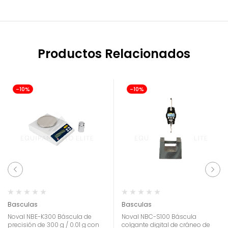
Productos Relacionados
-10%
-10%
Basculas
Basculas
Noval NBE-K300 Báscula de
Noval NBC-S100 Báscula
precisión de 300 g / 0.01 g con
colgante digital de cráneo de