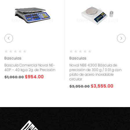
Basculas
Basculas
Bascula Comercial Noval NE-
Noval NBE-K300 Báscula de
40P – 40 kg.a 2g. de Precisión
precisión de 300 g / 0.01 g con
plato de acero inoxidable
$
954.00
$
1,060.00
circular
$
3,555.00
$
3,950.00