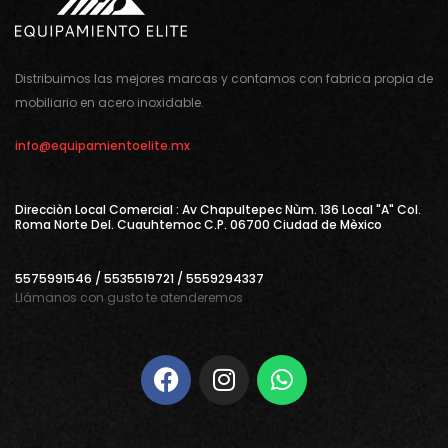
Distribuimos las mejores marcas y contamos con fabrica propia de
mobiliario en acero inoxidable.
info@equipamientoelite.mx
Direcciòn Local Comercial : Av Chapultepec Nùm. 136 Local "A" Col.
Roma Norte Del. Cuauhtemoc C.P. 06700 Ciudad de Mèxico
5575991546 / 5535519721 / 5559294337
Llámanos con gusto te atenderemos