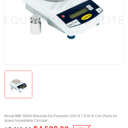
Noval NBE-N300 Báscula De Precisión 300 G / 0.01 G Con Plato En
Acero Inoxidable Circular