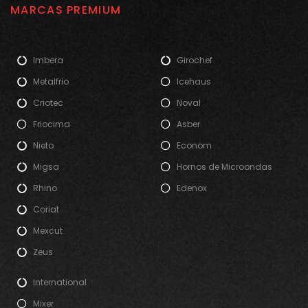
MARCAS PREMIUM
Imbera
Girochef
Metalfrio
Icehaus
Criotec
Noval
Friocima
Asber
Nieto
Econom
Migsa
Hornos de Microondas
Rhino
Edenox
Coriat
Mexcut
Zeus
International
Mixer