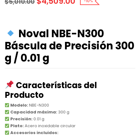
$
4,509.00
$
5,010.00
-10%
Noval NBE-N300
Báscula de Precisión 300
g / 0.01 g
Características del
Producto
Modelo:
NBE-N300
Capacidad máxima:
300 g
Precisión:
0.01 g
Plato:
Acero inoxidable circular
Accesorios incluidos: