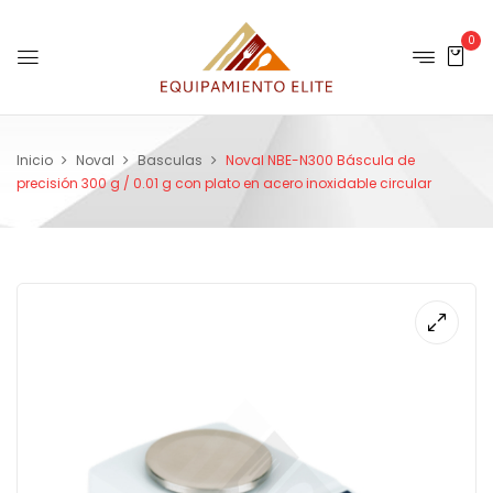
0
Inicio
Noval
Basculas
Noval NBE-N300 Báscula de
precisión 300 g / 0.01 g con plato en acero inoxidable circular