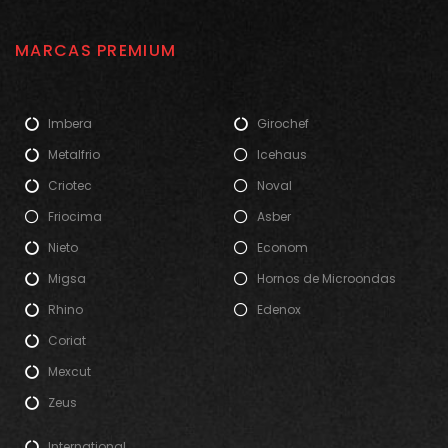
MARCAS PREMIUM
Imbera
Girochef
Metalfrio
Icehaus
Criotec
Noval
Friocima
Asber
Nieto
Econom
Migsa
Hornos de Microondas
Rhino
Edenox
Coriat
Mexcut
Zeus
International