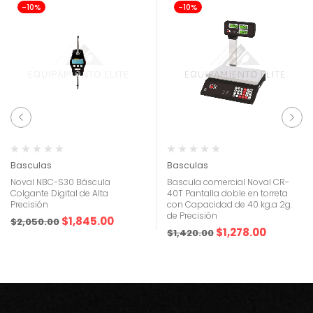
-10%
-10%
Basculas
Basculas
Noval NBC-S30 Báscula
Bascula comercial Noval CR-
Colgante Digital de Alta
40T Pantalla doble en torreta
Precisión
con Capacidad de 40 kg.a 2g.
de Precisión
$
1,845.00
$
2,050.00
$
1,278.00
$
1,420.00