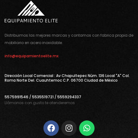
Distribuimos las mejores marcas y contamos con fabrica propia de
mobiliario en acero inoxidable.
info@equipamientoelite.mx
Direcciòn Local Comercial : Av Chapultepec Nùm. 136 Local "A" Col.
Roma Norte Del. Cuauhtemoc C.P. 06700 Ciudad de Mèxico
5575991546 / 5535519721 / 5559294337
Llámanos con gusto te atenderemos