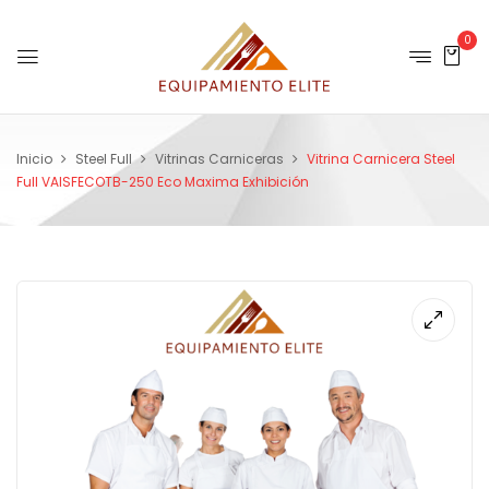
0
Inicio
Steel Full
Vitrinas Carniceras
Vitrina Carnicera Steel
Full VAISFECOTB-250 Eco Maxima Exhibición