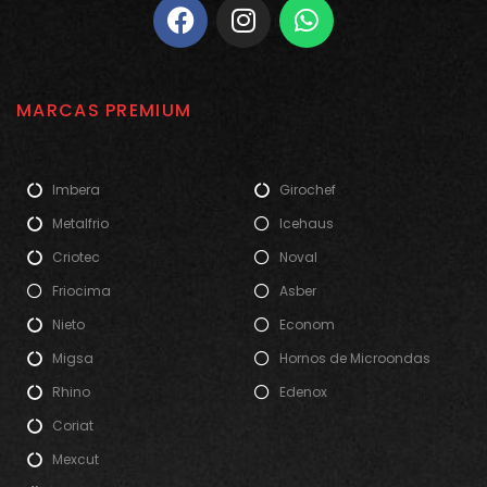
MARCAS PREMIUM
Imbera
Girochef
Metalfrio
Icehaus
Criotec
Noval
Friocima
Asber
Nieto
Econom
Migsa
Hornos de Microondas
Rhino
Edenox
Coriat
Mexcut