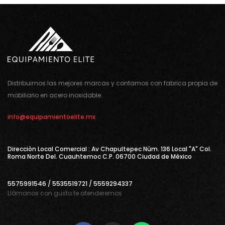
Distribuimos las mejores marcas y contamos con fabrica propia de
mobiliario en acero inoxidable.
info@equipamientoelite.mx
Direcciòn Local Comercial : Av Chapultepec Nùm. 136 Local "A" Col.
Roma Norte Del. Cuauhtemoc C.P. 06700 Ciudad de Mèxico
5575991546 / 5535519721 / 5559294337
Llámanos con gusto te atenderemos