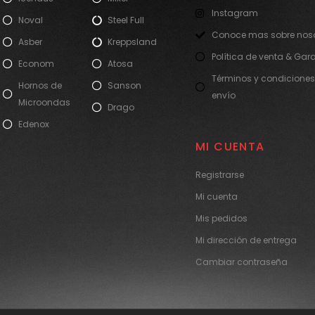
Instagram
Noval
Steel Full
Conoce mas sobre noso
Asber
Kreppsland
Política de venta & Gar
Econom
Atosa
Términos y condiciones
Hornos de
Sanson
envío
Microondas
Drago
Edenox
MI CUENTA
Registrarse
Mi cuenta
Mis pedidos
Mi dirección de entrega
Cambiar contraseña