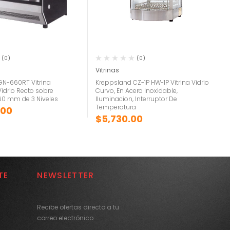
(0)
(0)
Vitrinas
GN-660RT Vitrina
Kreppsland CZ-1P HW-1P Vitrina Vidrio
Vidrio Recto sobre
Curvo, En Acero Inoxidable,
60 mm de 3 Niveles
Iluminacion, Interruptor De
Temperatura
.00
$
5,730.00
TE
NEWSLETTER
Recibe ofertas directo a tu
correo electrónico