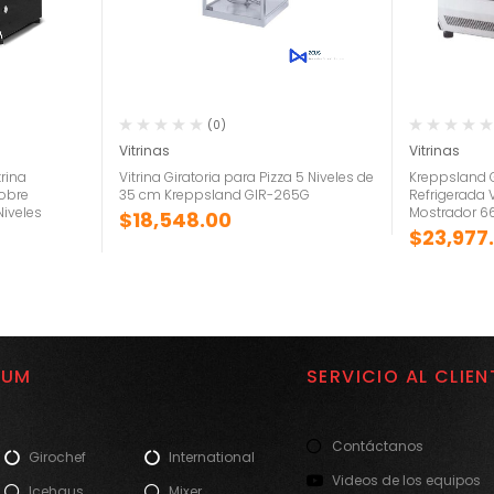
(0)
Vitrinas
Vitrinas
rina
Vitrina Giratoria para Pizza 5 Niveles de
Kreppsland 
sobre
35 cm Kreppsland GIR-265G
Refrigerada 
iveles
Mostrador 6
$
18,548.00
$
23,977
IUM
SERVICIO AL CLIEN
Contáctanos
Girochef
International
Videos de los equipos
Icehaus
Mixer