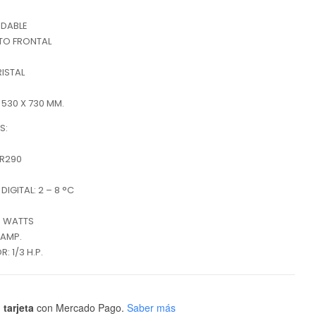
IDABLE
CTO FRONTAL
RISTAL
 530 X 730 MM.
S:
 R290
IGITAL: 2 – 8 °C
0 WATTS
 AMP.
 1/3 H.P.
 tarjeta
con Mercado Pago.
Saber más