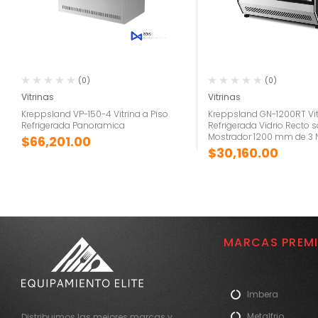
(0)
(0)
Vitrinas
Vitrinas
Kreppsland VP-150-4 Vitrina a Piso
Kreppsland GN-1200RT Vit
Refrigerada Panoramica
Refrigerada Vidrio Recto 
Mostrador 1200 mm de 3 N
$
66,201.00
$
30,160.00
MARCAS PREM
Imbera
Metalfrio
Distribuimos las mejores marcas y