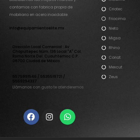
contamos con fabrica propia de
Criotec
mobiliario en acero inoxidable.
Friocima
info@equipamientoelite.mx
Nieto
Migsa
Direcciòn Local Comercial : Av
Rhino
Chapultepec Nùm. 136 Local "A" Col.
Roma Norte Del. Cuauhtemoc C.P.
Coriat
06700 Ciudad de Mèxico
Mexcut
5575991546 / 5535519721 /
Zeus
5559294337
Llámanos con gusto te atenderemos