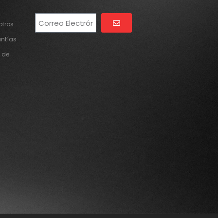
tros
Alternative:
antías
 de