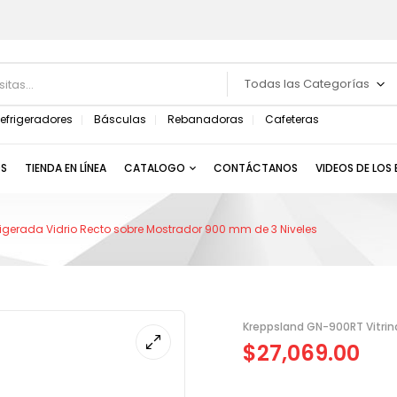
Todas las Categorías
efrigeradores
Básculas
Rebanadoras
Cafeteras
S
TIENDA EN LÍNEA
CATALOGO
CONTÁCTANOS
VIDEOS DE LOS
igerada Vidrio Recto sobre Mostrador 900 mm de 3 Niveles
Kreppsland GN-900RT Vitrina
$
27,069.00