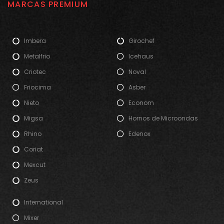
MARCAS PREMIUM
Imbera
Girochef
Metalfrio
Icehaus
Criotec
Noval
Friocima
Asber
Nieto
Econom
Migsa
Hornos de Microondas
Rhino
Edenox
Coriat
Mexcut
Zeus
International
Mixer