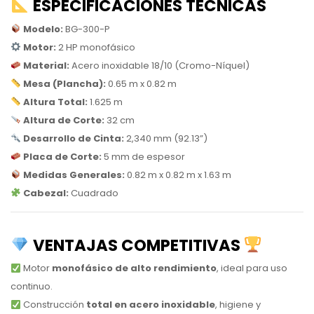
ESPECIFICACIONES TÉCNICAS
Modelo:
BG-300-P
Motor:
2 HP monofásico
Material:
Acero inoxidable 18/10 (Cromo-Níquel)
Mesa (Plancha):
0.65 m x 0.82 m
Altura Total:
1.625 m
Altura de Corte:
32 cm
Desarrollo de Cinta:
2,340 mm (92.13”)
Placa de Corte:
5 mm de espesor
Medidas Generales:
0.82 m x 0.82 m x 1.63 m
Cabezal:
Cuadrado
VENTAJAS COMPETITIVAS
Motor
monofásico de alto rendimiento
, ideal para uso
continuo.
Construcción
total en acero inoxidable
, higiene y