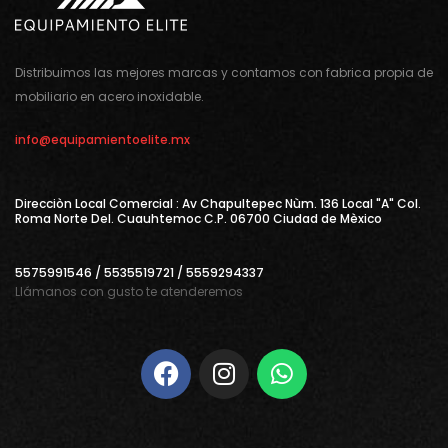
Distribuimos las mejores marcas y contamos con fabrica propia de
mobiliario en acero inoxidable.
info@equipamientoelite.mx
Direcciòn Local Comercial : Av Chapultepec Nùm. 136 Local "A" Col.
Roma Norte Del. Cuauhtemoc C.P. 06700 Ciudad de Mèxico
5575991546 / 5535519721 / 5559294337
Llámanos con gusto te atenderemos