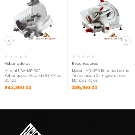
Rebanadoras
Rebanadoras
Mexcut USA-ME-300
Mexcut MG-350 Rebanadora de
Rebanadora Motor de 1/3 H.P. de
Transmision De Engranes con
Banda
Mandos Rojos
$
43,850.00
$
85,150.00