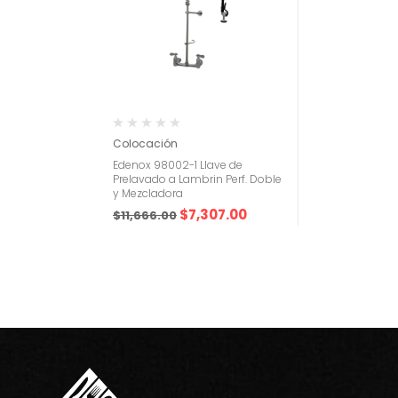
Colocación
Edenox 98002-1 Llave de
Prelavado a Lambrin Perf. Doble
y Mezcladora
$
7,307.00
$
11,666.00