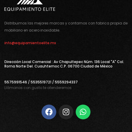
Distribuimos las mejores marcas y contamos con fabrica propia de
mobiliario en acero inoxidable.
info@equipamientoelite.mx
Direcciòn Local Comercial : Av Chapultepec Nùm. 136 Local "A" Col.
Roma Norte Del. Cuauhtemoc C.P. 06700 Ciudad de Mèxico
5575991546 / 5535519721 / 5559294337
Llámanos con gusto te atenderemos