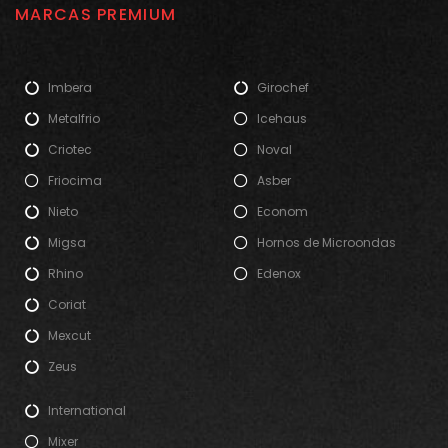
MARCAS PREMIUM
Imbera
Girochef
Metalfrio
Icehaus
Criotec
Noval
Friocima
Asber
Nieto
Econom
Migsa
Hornos de Microondas
Rhino
Edenox
Coriat
Mexcut
Zeus
International
Mixer